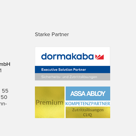
Starke Partner
GmbH
1
6 55
 50
nn-