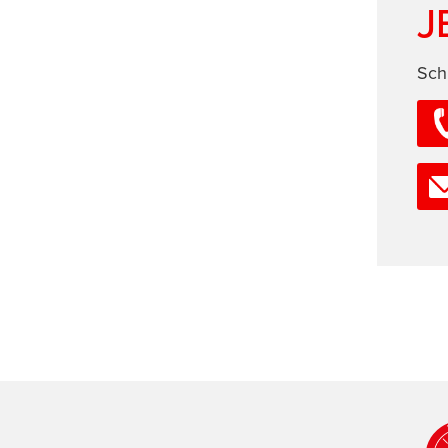
J
Sch