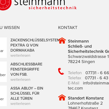
U WISSEN
KONTAKT
ZACKENSCHLÜSSELSYSTEM
Steinmann
PEXTRA Q VON
Schließ- und
DORMAKABA
ar
Sicherheitstechnik 
weiterlesen
Schwarzwaldstrasse 1
78224 Singen
ABSCHLIESSBARE F
ENSTERGRIFFE V
Telefon
07731 - 6 6
ON FSB.
ber
Telefax
07731 - 6 43
weiterlesen
E-Mail
info@steinma
tec.com
ASSA ABLOY – EIN
SCHLÜSSEL FÜR
Standort Konstanz
ALLE TÜREN
er
Lohnerhofstraße 2
weiterlesen
78467 Konstanz