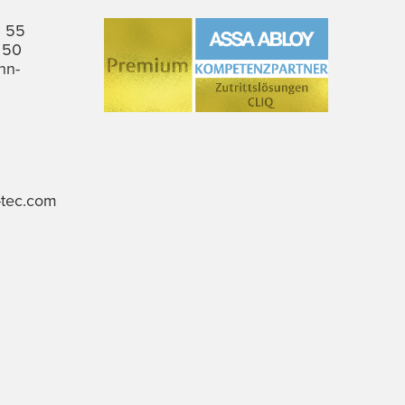
6 55
 50
nn-
-tec.com