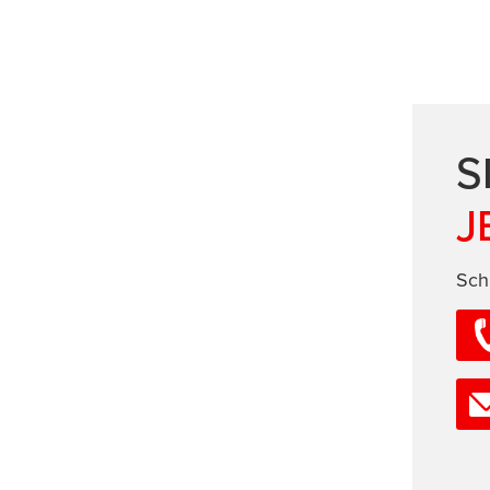
S
J
Sch