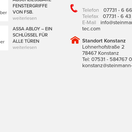
ENSTERGRIFFE V
Telefon
07731 - 6 6
ON FSB.
ber
Telefax
07731 - 6 43
weiterlesen
E-Mail
info@steinma
tec.com
ASSA ABLOY – EIN
SCHLÜSSEL FÜR
Standort Konstanz
ALLE TÜREN
er
Lohnerhofstraße 2
weiterlesen
78467 Konstanz
Tel: 07531 - 584767 0
konstanz@steinmann